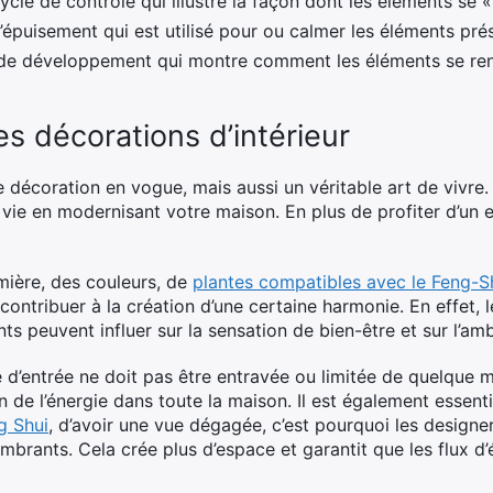
cle de contrôle qui illustre la façon dont les éléments se « 
’épuisement qui est utilisé pour ou calmer les éléments prés
 de développement qui montre comment les éléments se ren
es décorations d’intérieur
e décoration en vogue, mais aussi un véritable art de vivre. 
ie en modernisant votre maison. En plus de profiter d’un e
umière, des couleurs, de
plantes compatibles avec le Feng-S
ontribuer à la création d’une certaine harmonie. En effet, l
s peuvent influer sur la sensation de bien-être et sur l’ambi
 d’entrée ne doit pas être entravée ou limitée de quelque ma
on de l’énergie dans toute la maison. Il est également essen
g Shui
, d’avoir une vue dégagée, c’est pourquoi les designer
brants. Cela crée plus d’espace et garantit que les flux d’